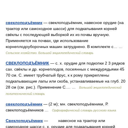
свеклоподъёмник
— свеклоподъёмник, навесное орудие (на
трактор или самоходное шасси) для подкапывания корней
свёклы с последующей выборкой их из почвы вручную.
Применяется на почвах, где использование
корнеплодоуборочных машин затруднено. В комплекте с… …
Сельское хозяйство. Большой энциклопедический словарь
СВЕКЛОПОДЪЁМНИК
— с. х. орудие для подкопки 2 3 рядков
сах. свёклы и др. корнеплодов, посеянных с междурядьями 45
70 см. С. имеет трубчатый брус, к к рому прикреплены
подкапывающие лапы или скоба, устанавливаемые на глуб. 20
28 см (см. рис.). Применение С.… …
Большой энциклопедический
политехнический словарь
свеклоподъёмник
— (2 м); мн. свеклоподъёмники, Р.
свеклоподъёмников …
Орфографический словарь русского языка
Свеклоподъёмник
— навесное на трактор или
самоходное шасси с. х. орудие для подкапывания корней